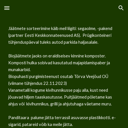
Skip to main content
Skip to navigation
Jäätmete sorteerimine käib meil liigiti: segaolme, -pakend
(partner Eesti Keskkonnateenused AS). Prügikonteineri
tühjenduspäeval tuleks autod parkida haljasalale.
Biojäätmete jaoks on eraldiseisev kinnine komposter.
Komposti hulka sobivad kasutatud majapidamispaber ja
munakarbid.
Biopuhasti purgimisteenust osutab Tõrva Veejõud OÜ
(viimane tühjendus 22.11.2023)
Vanametalli kogume kivihunnikusse paju alla, kust need
jõuavad hiljem taaskasutusse. Puitjäätmed põletame kas
ahjus või kivihunnikus, grilli ja ahjutuhaga väetame muru.
Panditaara palume jätta terrassil asuvasse plastikkotti. e-
sigarid, patareid võib ka meile jätta.