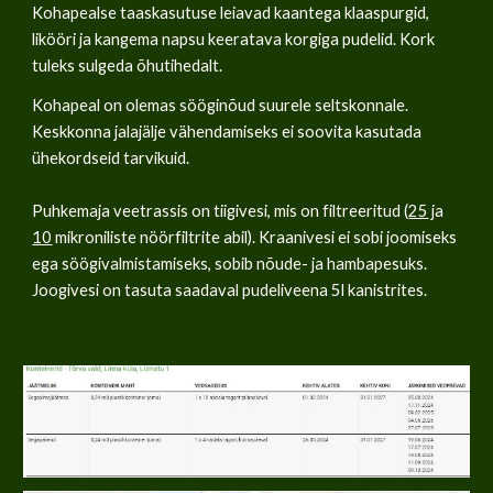
Kohapealse taaskasutuse leiavad kaantega klaaspurgid,
likööri ja kangema napsu keeratava korgiga pudelid. Kork
tuleks sulgeda õhutihedalt.
Kohapeal on olemas sööginõud suurele seltskonnale.
Keskkonna jalajälje vähendamiseks ei soovita kasutada
ühekordseid tarvikuid.
Puhkemaja veetrassis on tiigivesi, mis on filtreeritud (
25
ja
10
mikroniliste nöörfiltrite abil). Kraanivesi ei sobi joomiseks
ega söögivalmistamiseks, sobib nõude- ja hambapesuks.
Joogivesi on tasuta saadaval pudeliveena 5l kanistrites.